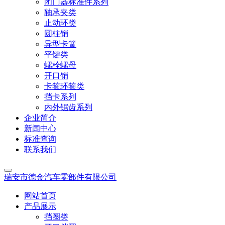
闭门器标准件系列
轴承夹类
止动环类
圆柱销
异型卡簧
平键类
螺栓螺母
开口销
卡箍环箍类
挡卡系列
内外锯齿系列
企业简介
新闻中心
标准查询
联系我们
瑞安市德金汽车零部件有限公司
网站首页
产品展示
挡圈类