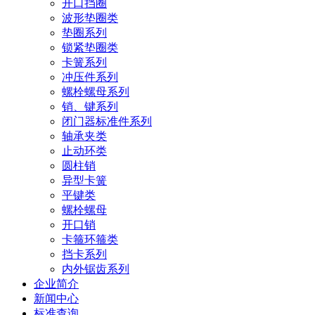
开口挡圈
波形垫圈类
垫圈系列
锁紧垫圈类
卡簧系列
冲压件系列
螺栓螺母系列
销、键系列
闭门器标准件系列
轴承夹类
止动环类
圆柱销
异型卡簧
平键类
螺栓螺母
开口销
卡箍环箍类
挡卡系列
内外锯齿系列
企业简介
新闻中心
标准查询