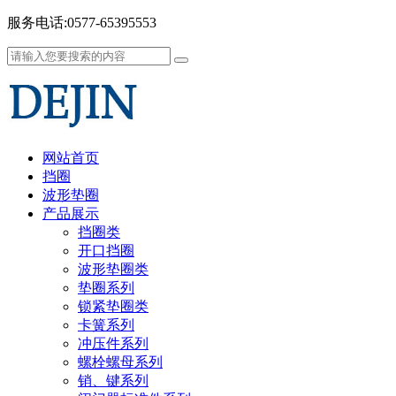
服务电话:0577-65395553
网站首页
挡圈
波形垫圈
产品展示
挡圈类
开口挡圈
波形垫圈类
垫圈系列
锁紧垫圈类
卡簧系列
冲压件系列
螺栓螺母系列
销、键系列