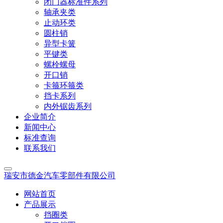
闭门器标准件系列
轴承夹类
止动环类
圆柱销
异型卡簧
平键类
螺栓螺母
开口销
卡箍环箍类
挡卡系列
内外锯齿系列
企业简介
新闻中心
标准查询
联系我们
瑞安市德金汽车零部件有限公司
网站首页
产品展示
挡圈类