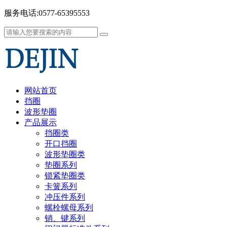
服务电话:0577-65395553
网站首页
挡圈
波形垫圈
产品展示
挡圈类
开口挡圈
波形垫圈类
垫圈系列
锁紧垫圈类
卡簧系列
冲压件系列
螺栓螺母系列
销、键系列