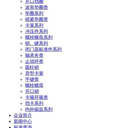
开口挡圈
波形垫圈类
垫圈系列
锁紧垫圈类
卡簧系列
冲压件系列
螺栓螺母系列
销、键系列
闭门器标准件系列
轴承夹类
止动环类
圆柱销
异型卡簧
平键类
螺栓螺母
开口销
卡箍环箍类
挡卡系列
内外锯齿系列
企业简介
新闻中心
标准查询