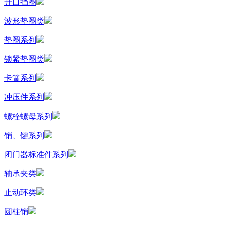
开口挡圈
波形垫圈类
垫圈系列
锁紧垫圈类
卡簧系列
冲压件系列
螺栓螺母系列
销、键系列
闭门器标准件系列
轴承夹类
止动环类
圆柱销