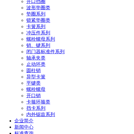
开口挡圈
波形垫圈类
垫圈系列
锁紧垫圈类
卡簧系列
冲压件系列
螺栓螺母系列
销、键系列
闭门器标准件系列
轴承夹类
止动环类
圆柱销
异型卡簧
平键类
螺栓螺母
开口销
卡箍环箍类
挡卡系列
内外锯齿系列
企业简介
新闻中心
标准查询