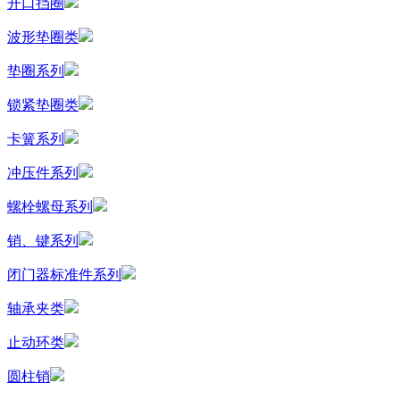
开口挡圈
波形垫圈类
垫圈系列
锁紧垫圈类
卡簧系列
冲压件系列
螺栓螺母系列
销、键系列
闭门器标准件系列
轴承夹类
止动环类
圆柱销