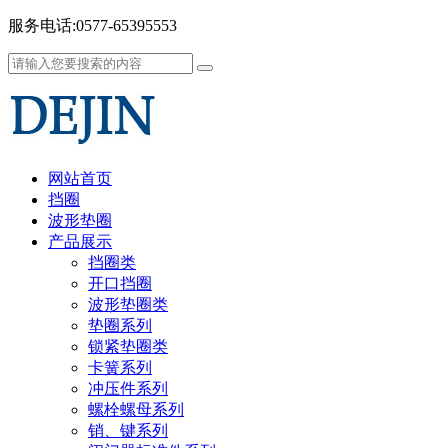
服务电话:0577-65395553
网站首页
挡圈
波形垫圈
产品展示
挡圈类
开口挡圈
波形垫圈类
垫圈系列
锁紧垫圈类
卡簧系列
冲压件系列
螺栓螺母系列
销、键系列