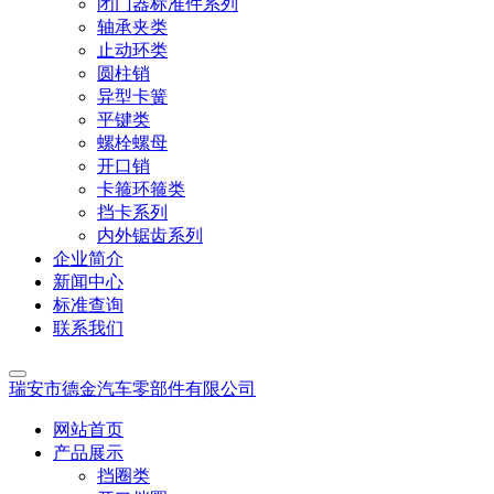
闭门器标准件系列
轴承夹类
止动环类
圆柱销
异型卡簧
平键类
螺栓螺母
开口销
卡箍环箍类
挡卡系列
内外锯齿系列
企业简介
新闻中心
标准查询
联系我们
瑞安市德金汽车零部件有限公司
网站首页
产品展示
挡圈类