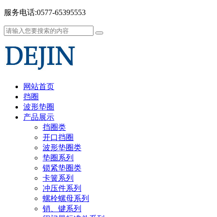
服务电话:0577-65395553
网站首页
挡圈
波形垫圈
产品展示
挡圈类
开口挡圈
波形垫圈类
垫圈系列
锁紧垫圈类
卡簧系列
冲压件系列
螺栓螺母系列
销、键系列