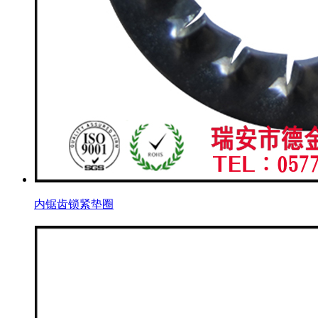
内锯齿锁紧垫圈