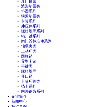
开口挡圈
波形垫圈类
垫圈系列
锁紧垫圈类
卡簧系列
冲压件系列
螺栓螺母系列
销、键系列
闭门器标准件系列
轴承夹类
止动环类
圆柱销
异型卡簧
平键类
螺栓螺母
开口销
卡箍环箍类
挡卡系列
内外锯齿系列
企业简介
新闻中心
标准查询