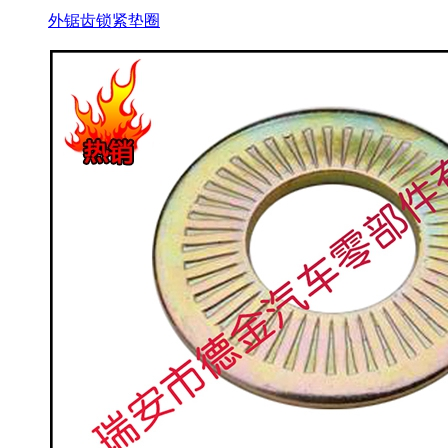
外锯齿锁紧垫圈