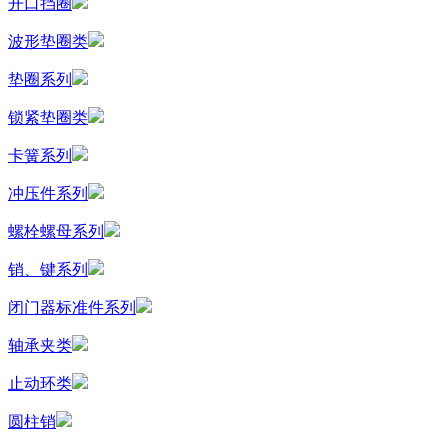
开口挡圈
波形垫圈类
垫圈系列
锁紧垫圈类
卡簧系列
冲压件系列
螺栓螺母系列
销、键系列
闭门器标准件系列
轴承夹类
止动环类
圆柱销