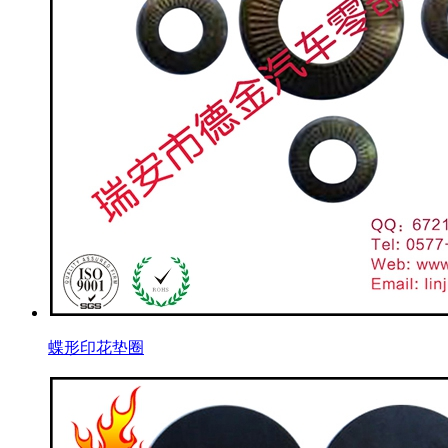
蝶形印花垫圈