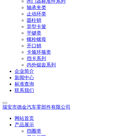
闭门器标准件系列
轴承夹类
止动环类
圆柱销
异型卡簧
平键类
螺栓螺母
开口销
卡箍环箍类
挡卡系列
内外锯齿系列
企业简介
新闻中心
标准查询
联系我们
瑞安市德金汽车零部件有限公司
网站首页
产品展示
挡圈类