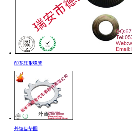
印花碟形弹簧
外锯齿垫圈