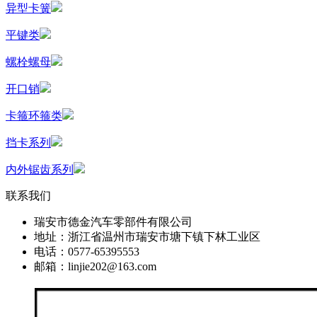
异型卡簧
平键类
螺栓螺母
开口销
卡箍环箍类
挡卡系列
内外锯齿系列
联系我们
瑞安市德金汽车零部件有限公司
地址：浙江省温州市瑞安市塘下镇下林工业区
电话：0577-65395553
邮箱：linjie202@163.com