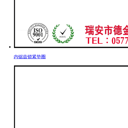
内锯齿锁紧垫圈