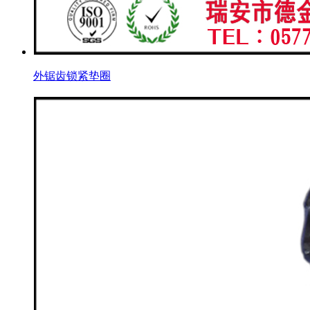
外锯齿锁紧垫圈