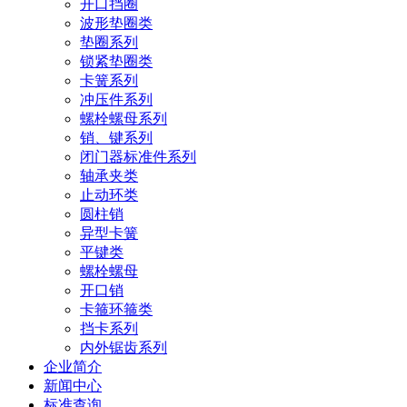
开口挡圈
波形垫圈类
垫圈系列
锁紧垫圈类
卡簧系列
冲压件系列
螺栓螺母系列
销、键系列
闭门器标准件系列
轴承夹类
止动环类
圆柱销
异型卡簧
平键类
螺栓螺母
开口销
卡箍环箍类
挡卡系列
内外锯齿系列
企业简介
新闻中心
标准查询