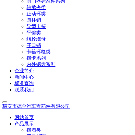
闭门器标准件系列
轴承夹类
止动环类
圆柱销
异型卡簧
平键类
螺栓螺母
开口销
卡箍环箍类
挡卡系列
内外锯齿系列
企业简介
新闻中心
标准查询
联系我们
瑞安市德金汽车零部件有限公司
网站首页
产品展示
挡圈类