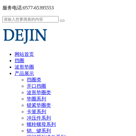
服务电话:0577-65395553
网站首页
挡圈
波形垫圈
产品展示
挡圈类
开口挡圈
波形垫圈类
垫圈系列
锁紧垫圈类
卡簧系列
冲压件系列
螺栓螺母系列
销、键系列